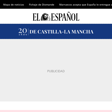
Mapa de noticias
Fichaje de Diomande
Marruecos acepta que España le entregue 