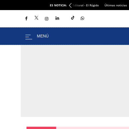
ES NOTICIA:
Editoral - El Rúgido
Últimas noticias