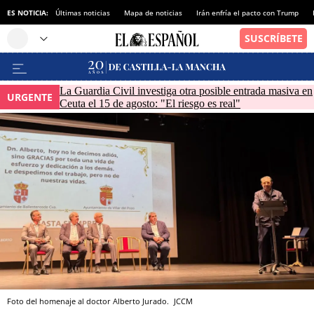
ES NOTICIA:
Últimas noticias
Mapa de noticias
Irán enfría el pacto con Trump
La Guardia Civil investiga otra posible entrada masiva en
URGENTE
Ceuta el 15 de agosto: "El riesgo es real"
Foto del homenaje al doctor Alberto Jurado.
JCCM