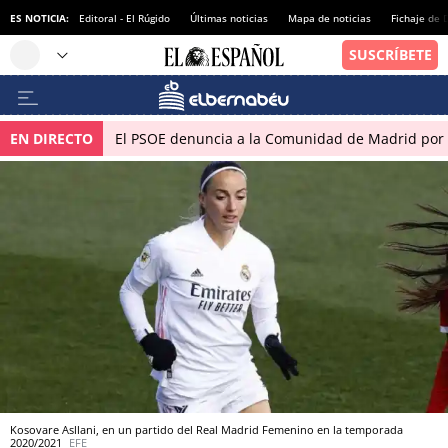
ES NOTICIA:
Editoral - El Rúgido
Últimas noticias
Mapa de noticias
Fichaje de
EN DIRECTO
El PSOE denuncia a la Comunidad de Madrid por 
Kosovare Asllani, en un partido del Real Madrid Femenino en la temporada
2020/2021
EFE