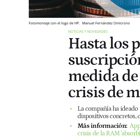
Fotomontaje con el logo de HP.
Manuel Fernández
Omicrono
NOTICIAS Y NOVEDADES
Hasta los p
suscripció
medida de 
crisis de 
La compañía ha ideado 
dispositivos concretos, 
Más información:
App
crisis de la RAM 'absorbi