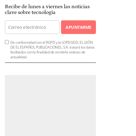
Recibe de lunes a viernes las noticias
clave sobre tecnología
APUNTARME
De conformidad con el RGPD y la LOPDGDD, EL LEÓN
DE EL ESPAÑOL PUBLICACIONES, S.A. tratará los datos
facilitados con la finalidad de remitirle noticias de
actualidad.