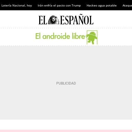
Lotería Nacional, hoy
Irán enfría el pacto con Trump
Hackeo agua potable
Ataque