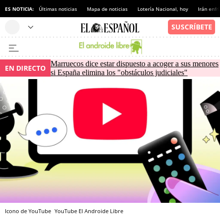
ES NOTICIA:
Últimas noticias
Mapa de noticias
Lotería Nacional, hoy
Irán enfr
Marruecos dice estar dispuesto a acoger a sus menores
EN DIRECTO
si España elimina los "obstáculos judiciales"
Icono de YouTube
YouTube
El Androide Libre