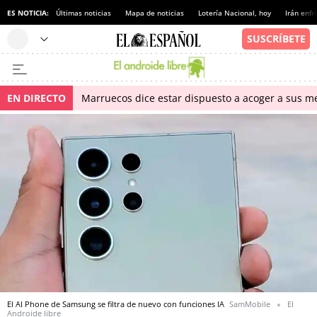
ES NOTICIA:
Últimas noticias
Mapa de noticias
Lotería Nacional, hoy
Irán enfr
EN DIRECTO
Marruecos dice estar dispuesto a acoger a sus me
El AI Phone de Samsung se filtra de nuevo con funciones IA
SamMobile
El
Androide libre