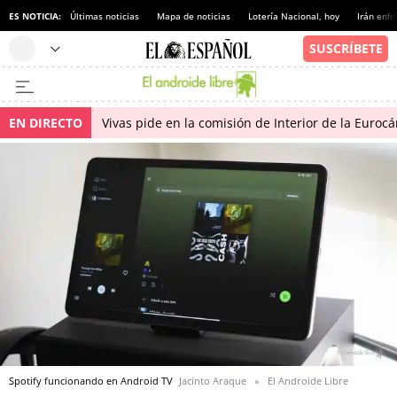
ES NOTICIA:
Últimas noticias
Mapa de noticias
Lotería Nacional, hoy
Irán enfr
EN DIRECTO
Vivas pide en la comisión de Interior de la Euroc
Spotify funcionando en Android TV
Jacinto Araque
El Androide Libre