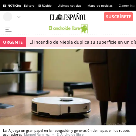
ES NOTICIA:
Editoral - El Rúgido
Últimas noticias
Mapa de noticias
Clamor inte
URGENTE
El incendio de Niebla duplica su superficie en un dí
La IA juega un gran papel en la navegación y generación de mapas en los robots
aspiradores
Manuel Ramírez
El Androide libre