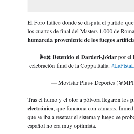
El Foro Itálico donde se disputa el partido que
los cuartos de final del Masters 1.000 de Rom
humareda proveniente de los fuegos artificia
🌬️✖️ 𝐃𝐞𝐭𝐞𝐧𝐢𝐝𝐨 𝐞𝐥 𝐃𝐚𝐫𝐝𝐞𝐫𝐢-𝐉𝐨́𝐝𝐚
celebración final de la Coppa Italia.
#LaPistaD
— Movistar Plus+ Deportes (@MPl
p
Tras el humo y el olor a pólvora llegaron los
electrónico
, que funciona con cámaras. Inmed
que se iba a resetear el sistema y luego se prob
español no era muy optimista.