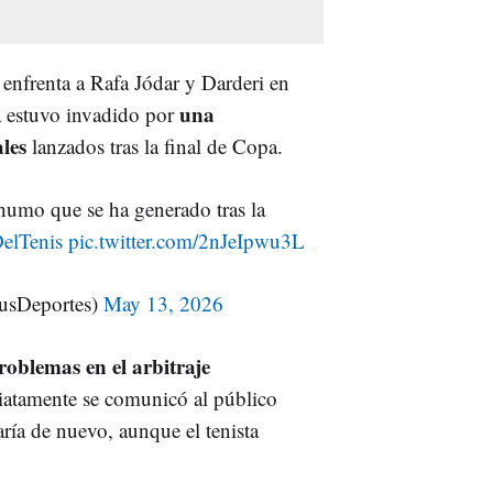
 enfrenta a Rafa Jódar y Darderi en
una
a estuvo invadido por
les
lanzados tras la final de Copa.
𝐫 por el humo que se ha generado tras la
elTenis
pic.twitter.com/2nJeIpwu3L
usDeportes)
May 13, 2026
roblemas en el arbitraje
iatamente se comunicó al público
aría de nuevo, aunque el tenista