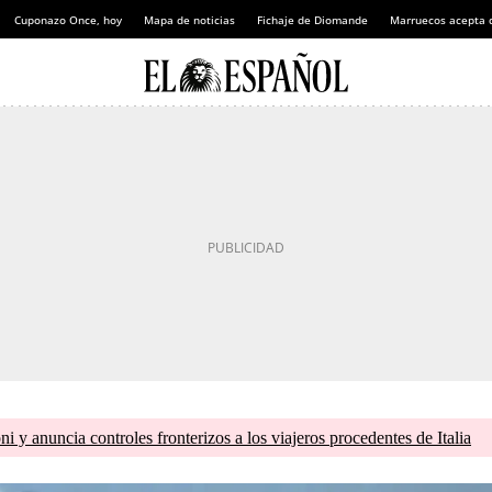
Cuponazo Once, hoy
Mapa de noticias
Fichaje de Diomande
Marruecos acepta 
 y anuncia controles fronterizos a los viajeros procedentes de Italia