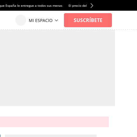
que España le entregue a todos sus menas
El precio del alquiler de vivienda baja por pri