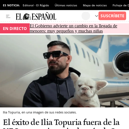
ES NOTICIA:
Editoral - El Rúgido
Últimas noticias
Mapa de noticias
Fichaje de
El Gobierno advierte un cambio en la llegada de
EN DIRECTO
menores: muy pequeños y muchas niñas
Ilia Topuria, en una imagen de sus redes sociales.
El éxito de Ilia Topuria fuera de la