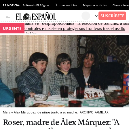
ES NOTICIA:
Editoral - El Rúgido
Últimas noticias
Mapa de noticias
Clamor inte
Italia ve "desproporcionada" la reacción de Sánchez a sus
URGENTE
controles e insiste en proteger sus fronteras tras el asalto
de Ceuta
Marc y Álex Márzquez, de niños junto a su madre.
ARCHIVO FAMILIAR
Roser, madre de Álex Márquez: "A