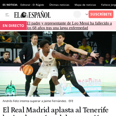
ES NOTICIA:
Editoral - El Rúgido
Últimas noticias
Mapa de noticias
Fallece Jor
El padre y representante de Leo Messi ha fallecido a
EN DIRECTO
los 68 años tras una larga enfermedad
Andrés Feliz intenta superar a Jaime Fernández.
EFE
El Real Madrid aplasta al Tenerife