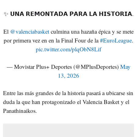
✨ 𝗨𝗡𝗔 𝗥𝗘𝗠𝗢𝗡𝗧𝗔𝗗𝗔 𝗣𝗔𝗥𝗔 𝗟𝗔 𝗛𝗜𝗦𝗧𝗢𝗥𝗜𝗔.
El
@valenciabasket
culmina una hazaña épica y se mete
por primera vez en en la Final Four de la
#EuroLeague
.
pic.twitter.com/plqObN8Lif
— Movistar Plus+ Deportes (@MPlusDeportes)
May
13, 2026
Entre las más grandes de la historia pasará a ubicarse sin
duda la que han protagonizado el Valencia Basket y el
Panathinaikos.