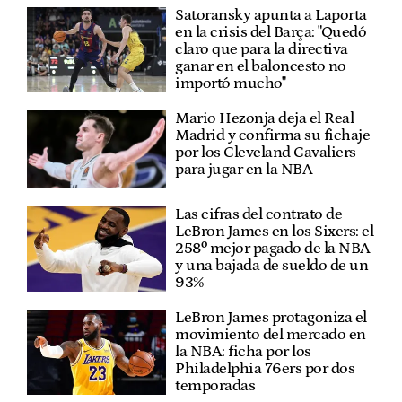
Satoransky apunta a Laporta
en la crisis del Barça: "Quedó
claro que para la directiva
ganar en el baloncesto no
importó mucho"
Mario Hezonja deja el Real
Madrid y confirma su fichaje
por los Cleveland Cavaliers
para jugar en la NBA
Las cifras del contrato de
LeBron James en los Sixers: el
258º mejor pagado de la NBA
y una bajada de sueldo de un
93%
LeBron James protagoniza el
movimiento del mercado en
la NBA: ficha por los
Philadelphia 76ers por dos
temporadas