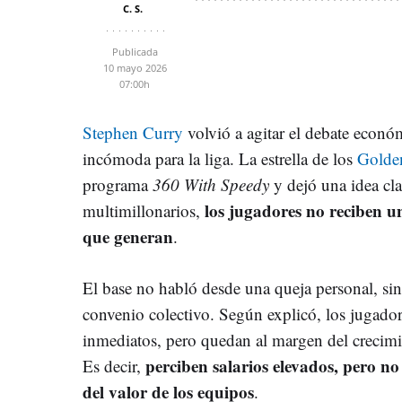
C. S.
Publicada
10 mayo 2026
07:00h
Stephen Curry
volvió a agitar el debate econó
incómoda para la liga. La estrella de los
Golden
programa
360 With Speedy
y dejó una idea cla
los jugadores no reciben u
multimillonarios,
que generan
.
El base no habló desde una queja personal, sino
convenio colectivo. Según explicó, los jugador
inmediatos, pero quedan al margen del crecimie
perciben salarios elevados, pero n
Es decir,
del valor de los equipos
.