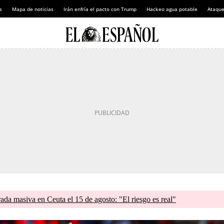
s
Mapa de noticias
Irán enfría el pacto con Trump
Hackeo agua potable
Ataque
rada masiva en Ceuta el 15 de agosto: "El riesgo es real"