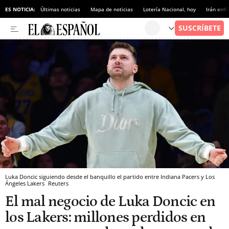
ES NOTICIA:
Últimas noticias
Mapa de noticias
Lotería Nacional, hoy
Irán enfr
Luka Doncic siguiendo desde el banquillo el partido entre Indiana Pacers y Los
Ángeles Lakers
Reuters
El mal negocio de Luka Doncic en
los Lakers: millones perdidos en