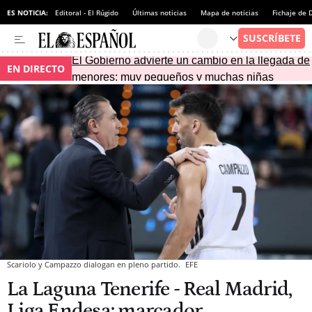
ES NOTICIA:
Editoral - El Rúgido
Últimas noticias
Mapa de noticias
Fichaje de
El Gobierno advierte un cambio en la llegada de
EN DIRECTO
menores: muy pequeños y muchas niñas
Scariolo y Campazzo dialogan en pleno partido.
EFE
La Laguna Tenerife - Real Madrid,
Liga Endesa: marcador,