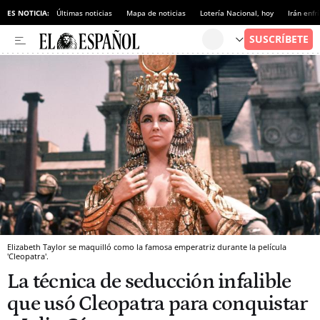
ES NOTICIA:
Últimas noticias
Mapa de noticias
Lotería Nacional, hoy
Irán enfr
Elizabeth Taylor se maquilló como la famosa emperatriz durante la película
'Cleopatra'.
La técnica de seducción infalible
que usó Cleopatra para conquistar