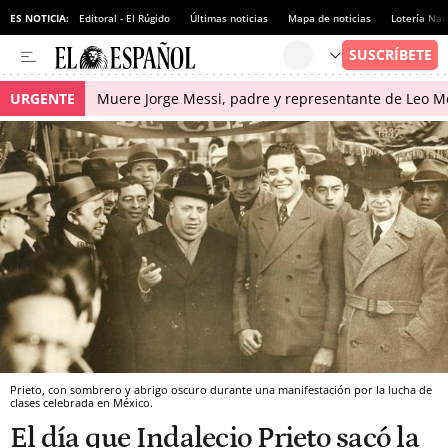
ES NOTICIA:
Editoral - El Rúgido
Últimas noticias
Mapa de noticias
Lotería Nac
URGENTE
Muere Jorge Messi, padre y representante de Leo Me
Prieto, con sombrero y abrigo oscuro durante una manifestación por la lucha de
clases celebrada en México.
El día que Indalecio Prieto sacó la