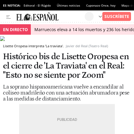
ES NOTICIA:
Editoral - El Rúgido
Últimas noticias
Cuponazo Once, hoy
Mapa de 
EN DIRECTO
Marruecos eleva a 14 los muertos y 236 los herido
Lisette Oropesa interpreta 'La traviata'.
Javier del Real (Teatro Real)
Histórico bis de Lisette Oropesa en
el cierre de 'La Traviata' en el Real:
"Esto no se siente por Zoom"
La soprano hispanoamericana vuelve a encandilar al
coliseo madrileño con una actuación abrumadora pese
a las medidas de distanciamiento.