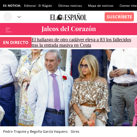
ES NOTICIA:
Editoral - El Rúgido
Últimas noticias
Mapa de noticias
Clamor inte
El hallazgo de otro cadáver eleva a 83 los fallecidos
EN DIRECTO
tras la entrada masiva en Ceuta
Pedro Trapote y Begoña García Vaquero.
Gtres