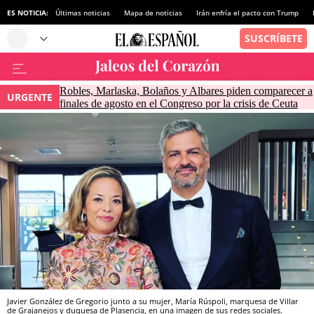
ES NOTICIA:
Últimas noticias
Mapa de noticias
Irán enfría el pacto con Trump
Robles, Marlaska, Bolaños y Albares piden comparecer a
URGENTE
finales de agosto en el Congreso por la crisis de Ceuta
Javier González de Gregorio junto a su mujer, María Rúspoli, marquesa de Villar
de Grajanejos y duquesa de Plasencia, en una imagen de sus redes sociales.