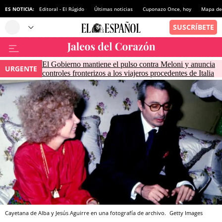
ES NOTICIA:
Editoral - El Rúgido
Últimas noticias
Cuponazo Once, hoy
Mapa de 
El Gobierno mantiene el pulso contra Meloni y anuncia
URGENTE
controles fronterizos a los viajeros procedentes de Italia
Cayetana de Alba y Jesús Aguirre en una fotografía de archivo.
Getty Images