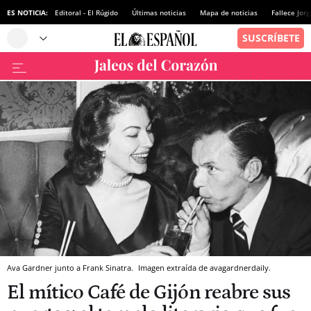
ES NOTICIA:
Editoral - El Rúgido
Últimas noticias
Mapa de noticias
Fallece Jor
Ava Gardner junto a Frank Sinatra.
Imagen extraída de avagardnerdaily.
El mítico Café de Gijón reabre sus