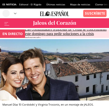
ES NOTICIA:
Editoral - El Rúgido
Últimas noticias
Mapa de noticias
Clamor inte
Las comunidades religiosas de Ceuta se concentrarán
EN DIRECTO
este domingo para pedir soluciones a la crisis
migratoria
Manuel Díaz 'El Cordobés' y Virginia Troconis, en un montaje de JALEOS.