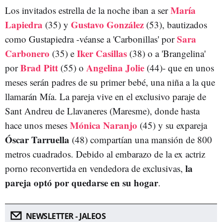
María
Los invitados estrella de la noche iban a ser
Lapiedra
Gustavo González
(35) y
(53), bautizados
Sara
como Gustapiedra -véanse a 'Carbonillas' por
Carbonero
Iker Casillas
(35) e
(38) o a 'Brangelina'
Brad Pitt
Angelina Jolie
por
(55) o
(44)- que en unos
meses serán padres de su primer bebé, una niña a la que
llamarán Mía. La pareja vive en el exclusivo paraje de
Sant Andreu de Llavaneres (Maresme), donde hasta
Mónica Naranjo
hace unos meses
(45) y su expareja
Óscar Tarruella
(48) compartían una mansión de 800
metros cuadrados. Debido al embarazo de la ex actriz
la
porno reconvertida en vendedora de exclusivas,
pareja optó por quedarse en su hogar
.
NEWSLETTER - JALEOS