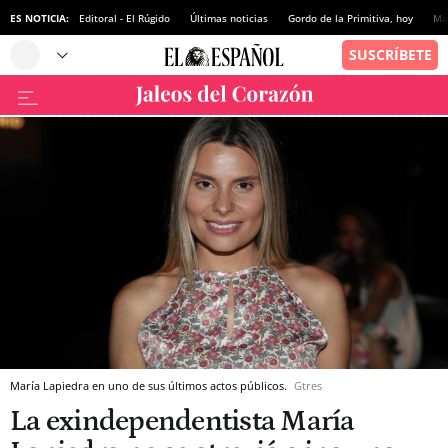
ES NOTICIA:
Editoral - El Rúgido
Últimas noticias
Gordo de la Primitiva, hoy
Ma
María Lapiedra en uno de sus últimos actos públicos.
Gtres
La exindependentista María