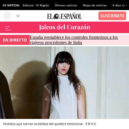
ES NOTICIA:
Editoral - El Rúgido
Últimas noticias
Mapa de noticias
8 días de C
España reestablece los controles fronterizos a los
EN DIRECTO
viajeros procedentes de Italia
Vestidos que narran la belleza del quiebre emocional.
E·R·A·X