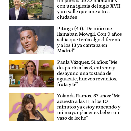
un pueblo de 22 habitantes
con una iglesia del siglo XVII
y un valle que une a tres
ciudades
Pitingo (45): "De niño me
llamaban Mowgli. Con 9 años
sabía que tenía algo diferente
y a los 13 ya cantaba en
Madrid"
Paula Vázquez, 51 años: "Me
despierto a las 5, entreno y
desayuno una tostada de
aguacate, huevos revueltos,
fruta y té"
Yolanda Ramos, 57 años: "Me
acuesto a las 11, a los 10
minutos ya estoy roncando y
mi mayor placer es beber un
vaso de leche"