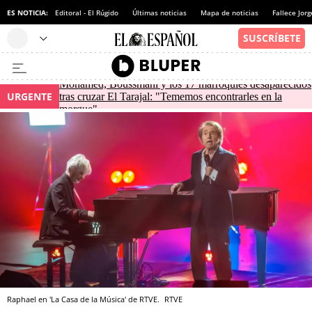
ES NOTICIA:
Editoral - El Rúgido
Últimas noticias
Mapa de noticias
Fallece Jor
Mohamed, Boussmahi y los 17 marroquíes desaparecidos
URGENTE
tras cruzar El Tarajal: "Tememos encontrarles en la
morgue"
Raphael en 'La Casa de la Música' de RTVE.
RTVE