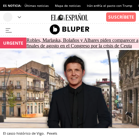
ES NOTICIA:
Últimas noticias
Mapa de noticias
Irán enfría el pacto con Trump
Robles, Marlaska, Bolaños y Albares piden comparecer a
URGENTE
finales de agosto en el Congreso por la crisis de Ceuta
El casco histórico de Vigo.
Pexels