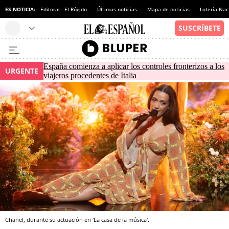
ES NOTICIA:
Editoral - El Rúgido
Últimas noticias
Mapa de noticias
Lotería Nac
España comienza a aplicar los controles fronterizos a los
URGENTE
viajeros procedentes de Italia
Chanel, durante su actuación en 'La casa de la música'.