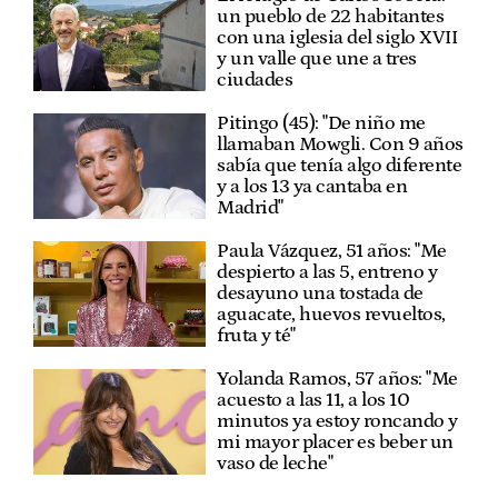
un pueblo de 22 habitantes
con una iglesia del siglo XVII
y un valle que une a tres
ciudades
Pitingo (45): "De niño me
llamaban Mowgli. Con 9 años
sabía que tenía algo diferente
y a los 13 ya cantaba en
Madrid"
Paula Vázquez, 51 años: "Me
despierto a las 5, entreno y
desayuno una tostada de
aguacate, huevos revueltos,
fruta y té"
Yolanda Ramos, 57 años: "Me
acuesto a las 11, a los 10
minutos ya estoy roncando y
mi mayor placer es beber un
vaso de leche"