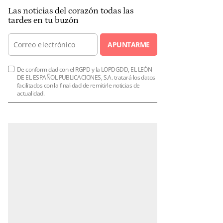
Las noticias del corazón todas las
tardes en tu buzón
APUNTARME
De conformidad con el RGPD y la LOPDGDD, EL LEÓN
DE EL ESPAÑOL PUBLICACIONES, S.A. tratará los datos
facilitados con la finalidad de remitirle noticias de
actualidad.