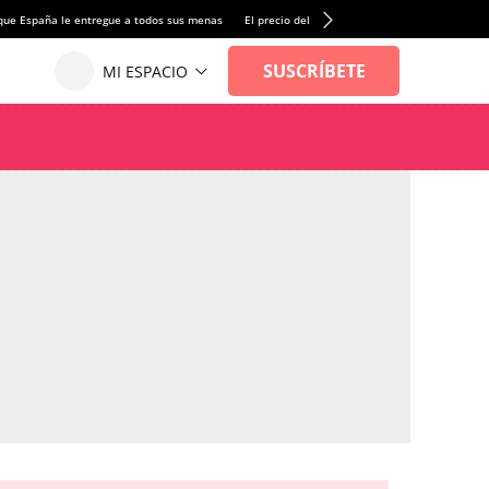
que España le entregue a todos sus menas
El precio del alquiler de vivienda baja por pri