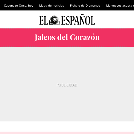
Cuponazo Once, hoy
Mapa de noticias
Fichaje de Diomande
Marruecos acepta 