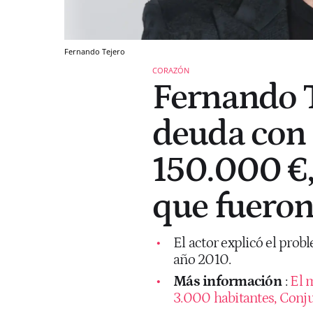
Fernando Tejero
CORAZÓN
Fernando T
deuda con
150.000 €,
que fueron
El actor explicó el pro
año 2010.
Más información
:
El 
3.000 habitantes, Conjun