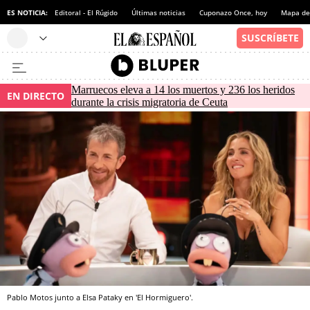
ES NOTICIA:
Editoral - El Rúgido
Últimas noticias
Cuponazo Once, hoy
Mapa de 
Marruecos eleva a 14 los muertos y 236 los heridos
EN DIRECTO
durante la crisis migratoria de Ceuta
Pablo Motos junto a Elsa Pataky en 'El Hormiguero'.