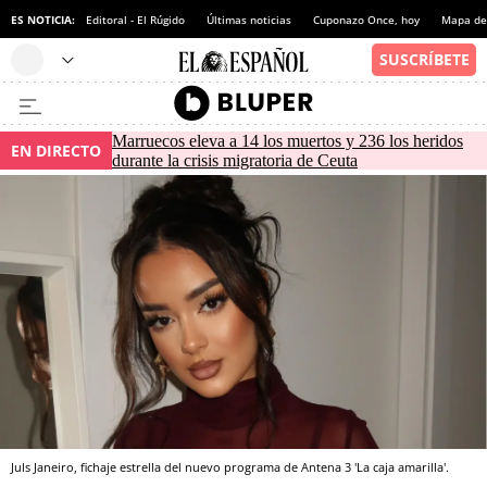
ES NOTICIA:
Editoral - El Rúgido
Últimas noticias
Cuponazo Once, hoy
Mapa de 
Marruecos eleva a 14 los muertos y 236 los heridos
EN DIRECTO
durante la crisis migratoria de Ceuta
Juls Janeiro, fichaje estrella del nuevo programa de Antena 3 'La caja amarilla'.