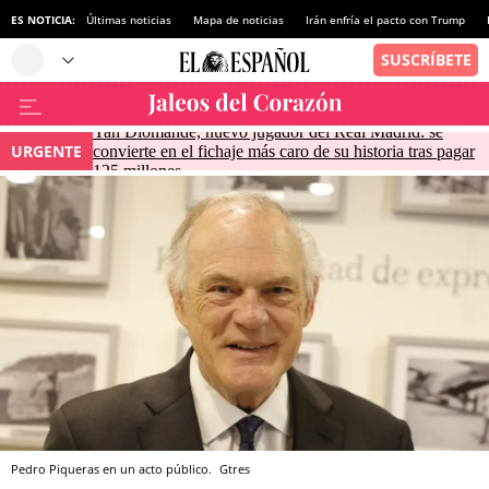
ES NOTICIA:
Últimas noticias
Mapa de noticias
Irán enfría el pacto con Trump
Yan Diomande, nuevo jugador del Real Madrid: se
URGENTE
convierte en el fichaje más caro de su historia tras pagar
125 millones
Pedro Piqueras en un acto público.
Gtres