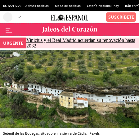
ES NOTICIA:
Últimas noticias
Mapa de noticias
Lotería Nacional, hoy
Irán enfr
Vinicius y el Real Madrid acuerdan su renovación hasta
URGENTE
2032
Setenil de las Bodegas, situado en la sierra de Cádiz.
Pexels