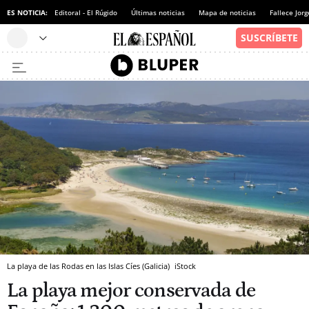
ES NOTICIA:
Editoral - El Rúgido
Últimas noticias
Mapa de noticias
Fallece Jor
La playa de las Rodas en las Islas Cíes (Galicia)
iStock
La playa mejor conservada de