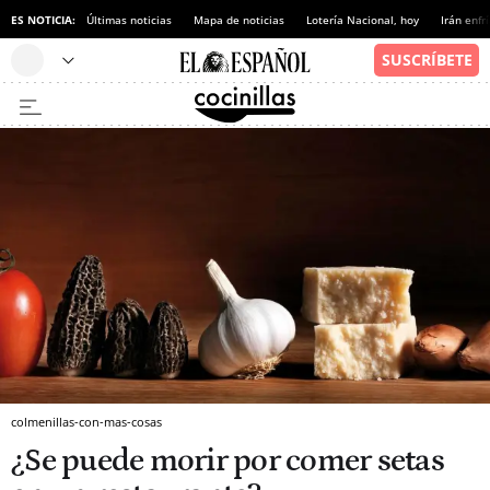
ES NOTICIA:
Últimas noticias
Mapa de noticias
Lotería Nacional, hoy
Irán enfr
colmenillas-con-mas-cosas
¿Se puede morir por comer setas