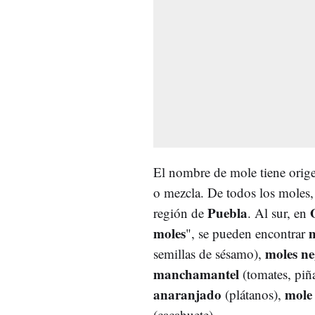
El nombre de mole tiene origen
o mezcla. De todos los moles,
Puebla
región de
. Al sur, en
moles
m
", se pueden encontrar
moles ne
semillas de sésamo),
manchamantel
(tomates, piña
anaranjado
mole
(plátanos),
(cacahuete).