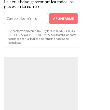
La actualidad gastronómica todos los
jueves en tu correo
APUNTARME
De conformidad con el RGPD y la LOPDGDD, EL LEÓN
DE EL ESPAÑOL PUBLICACIONES, S.A. tratará los datos
facilitados con la finalidad de remitirle noticias de
actualidad.