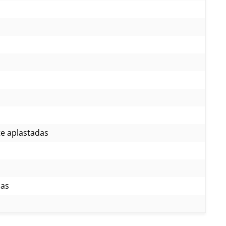
a
te aplastadas
zas