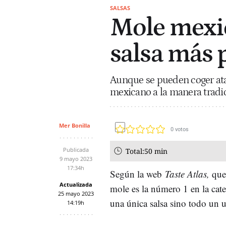
SALSAS
Mole mexic
salsa más 
Aunque se pueden coger ataj
mexicano a la manera tradic
Mer Bonilla
0
votos
Publicada
Total:
50 min
9 mayo 2023
17:34h
Según la web
Taste Atlas,
que
Actualizada
mole es la número 1 en la cate
25 mayo 2023
una única salsa sino todo un u
14:19h