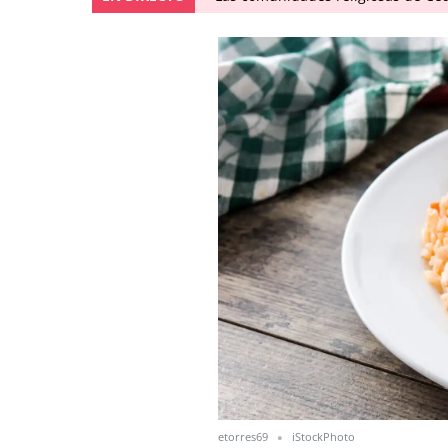
etorres69
iStockPhoto