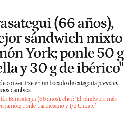
asategui (66 años),
mejor sándwich mixto
amón York; ponle 50 g
la y 30 g de ibérico"
e convertirse en un bocado de categoría
premium
eños cambios.
tín Berasategui (66 años), chef: "El sándwich más
va jamón; ponle parmesano y 1/2 tomate"