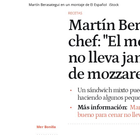
Martín Berasategui en un montaje de El Español
iStock
RECETAS
Martín Ber
chef: "El 
no lleva j
de mozzarel
Un sándwich mixto pued
haciendo algunos pequ
Más información:
Mar
bueno para cenar no lle
Mer Bonilla