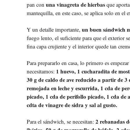
una vinagreta de hierbas
pan con
que aporta
mantequilla, en este caso, se aplica solo en el e
un buen sándwich mi
Y un detalle importante,
fuego lento, el suficiente para que el exterior 
fina capa crujiente y el interior quede tan cre
Para prepararlo en casa, lo primero es empezar 
1 huevo, 1 cucharadita de mosta
necesitamos:
30 g de caldo de ave reducido a partir de 3 
remojada en leche y escurrida, 1 cda de pere
picado, 1 cda de perifollo picado, 1 cda de a
cdta de vinagre de sidra y sal al gusto.
2 rebanadas d
Para el sándwich, se necesitan:
ibérico, 50 g de mozzarella de búfala, 2 cd