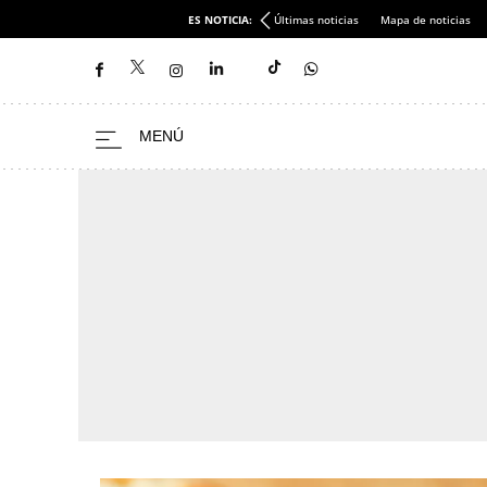
ES NOTICIA:
Últimas noticias
Mapa de noticias