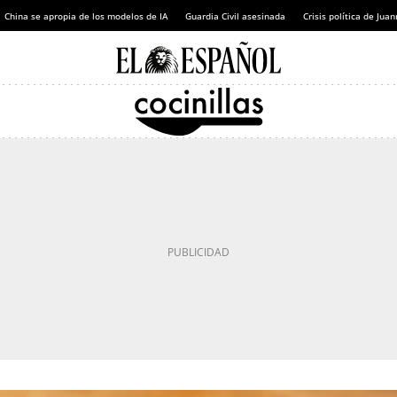
China se apropia de los modelos de IA
Guardia Civil asesinada
Crisis política de Ju