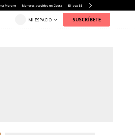
anma Moreno
Menores acogidos en Ceuta
El Ibex 35
Llamadas de alerta Sánchez