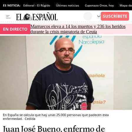
ES NOTICIA:
Editoral - El Rúgido
Últimas noticias
Cuponazo Once, hoy
Mapa de 
Marruecos eleva a 14 los muertos y 236 los heridos
EN DIRECTO
durante la crisis migratoria de Ceuta
En España se calcula que hay unas 25.000 personas que padecen esta
enfermedad.
Cedida
Juan José Bueno, enfermo de