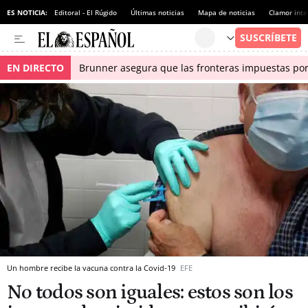
ES NOTICIA:
Editoral - El Rúgido
Últimas noticias
Mapa de noticias
Clamor inte
EN DIRECTO
Brunner asegura que las fronteras impuestas por I
Un hombre recibe la vacuna contra la Covid-19
EFE
No todos son iguales: estos son los