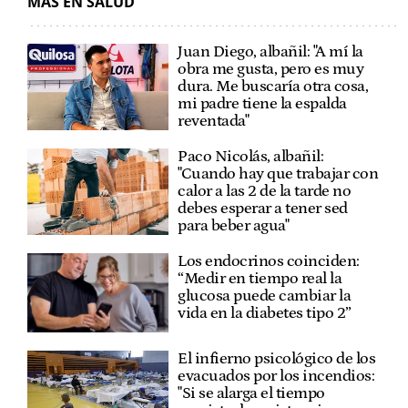
MÁS EN SALUD
Juan Diego, albañil: "A mí la
obra me gusta, pero es muy
dura. Me buscaría otra cosa,
mi padre tiene la espalda
reventada"
Paco Nicolás, albañil:
"Cuando hay que trabajar con
calor a las 2 de la tarde no
debes esperar a tener sed
para beber agua"
Los endocrinos coinciden:
“Medir en tiempo real la
glucosa puede cambiar la
vida en la diabetes tipo 2”
El infierno psicológico de los
evacuados por los incendios:
"Si se alarga el tiempo