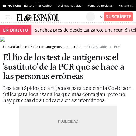
ES NOTICIA:
Editoral - El Rúgido
Últimas noticias
Mapa de noticias
Fichaje de
EN DIRECTO
Sánchez preside desde Lanzarote una reunión tel
Un sanitario realiza test de antígenos en un cribado.
Rafa Alcaide
EFE
El lío de los test de antígenos: el
'sustituto' de la PCR que se hace a
las personas erróneas
Los test rápidos de antígenos para detectar la Covid son
útiles para localizar a los que más contagian, pero no
hay pruebas de su eficacia en asintomáticos.