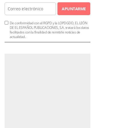
APUNTARME
De conformidad con el RGPD y la LOPDGDD, EL LEÓN
DE EL ESPAÑOL PUBLICACIONES, S.A. tratará los datos
facilitados con la finalidad de remitirle noticias de
actualidad.