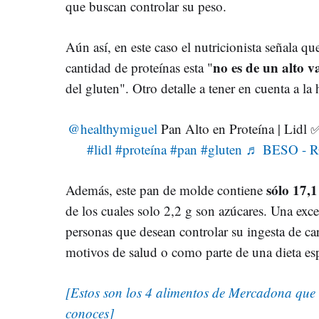
que buscan controlar su peso.
Aún así, en este caso el nutricionista señala qu
no es de un alto v
cantidad de proteínas esta "
del gluten". Otro detalle a tener en cuenta a la
@healthymiguel
Pan Alto en Proteína | Lidl ✅ .
#lidl
#proteína
#pan
#gluten
♬ BESO - R
sólo 17,
Además, este pan de molde contiene
de los cuales solo 2,2 g son azúcares. Una exc
personas que desean controlar su ingesta de ca
motivos de salud o como parte de una dieta esp
[Estos son los 4 alimentos de Mercadona que
conoces]