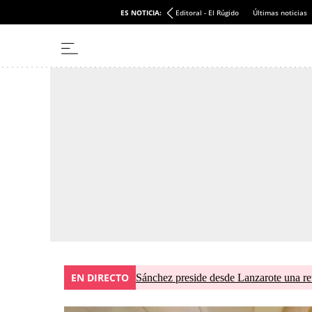
ES NOTICIA:
Editoral - El Rúgido
Últimas noticias
EN DIRECTO
Sánchez preside desde Lanzarote una re