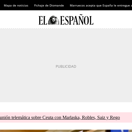
Mapa de noticias
Fichaje de Diomande
Marruecos acepta que España le entregue 
unión telemática sobre Ceuta con Marlaska, Robles, Saiz y Rego