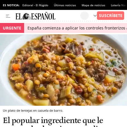
ES NOTICIA:
Editoral - El Rúgido
Últimas noticias
Mapa de noticias
Lotería Nac
URGENTE
España comienza a aplicar los controles fronterizos a
Un plato de lentejas en cazuela de barro.
El popular ingrediente que le