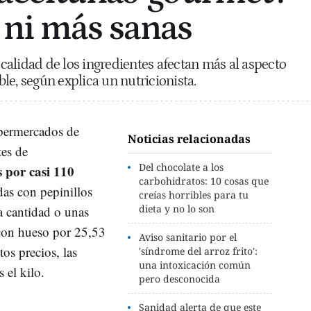
 ni más sanas
a calidad de los ingredientes afectan más al aspecto
le, según explica un nutricionista.
upermercados de
Noticias relacionadas
tes de
Del chocolate a los
 por casi 110
carbohidratos: 10 cosas que
as con pepinillos
creías horribles para tu
dieta y no lo son
a cantidad o unas
 con hueso por 25,53
Aviso sanitario por el
tos precios, las
'síndrome del arroz frito':
una intoxicación común
s el kilo.
pero desconocida
Sanidad alerta de que este