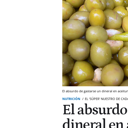
El absurdo de gastarse un dineral en aceitu
NUTRICIÓN
EL 'SÚPER' NUESTRO DE CAD
El absurdo
dineral en 