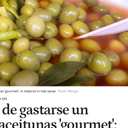
nas 'gourmet': ni mejores ni más sanas
Photo Morgia
A DÍA
 de gastarse un
aceitunas 'gourmet':