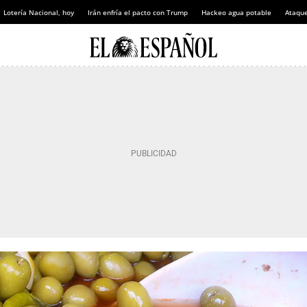
Lotería Nacional, hoy
Irán enfría el pacto con Trump
Hackeo agua potable
Ataque