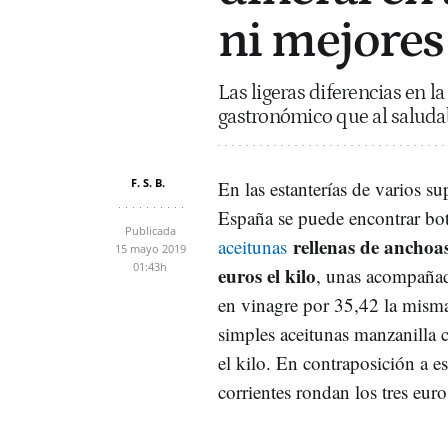
ni mejores
Las ligeras diferencias en l
gastronómico que al saludab
F. S. B.
En las estanterías de varios s
España se puede encontrar bo
Publicada
rellenas de anchoas
aceitunas
15 mayo 2019
01:43h
euros el kilo
, unas acompañad
en vinagre por 35,42 la mism
simples aceitunas manzanilla
el kilo. En contraposición a es
corrientes rondan los tres euro