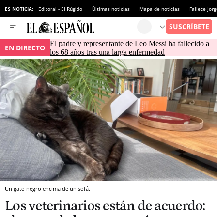
ES NOTICIA:
Editoral - El Rúgido
Últimas noticias
Mapa de noticias
Fallece Jor
El padre y representante de Leo Messi ha fallecido a
EN DIRECTO
los 68 años tras una larga enfermedad
Un gato negro encima de un sofá.
Los veterinarios están de acuerdo: