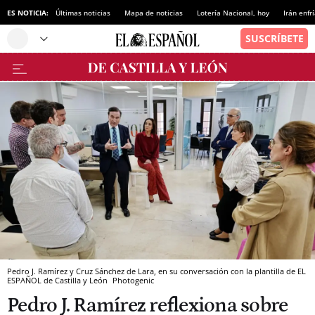
ES NOTICIA:
Últimas noticias
Mapa de noticias
Lotería Nacional, hoy
Irán enfr
Pedro J. Ramírez y Cruz Sánchez de Lara, en su conversación con la plantilla de EL
ESPAÑOL de Castilla y León
Photogenic
Pedro J. Ramírez reflexiona sobre