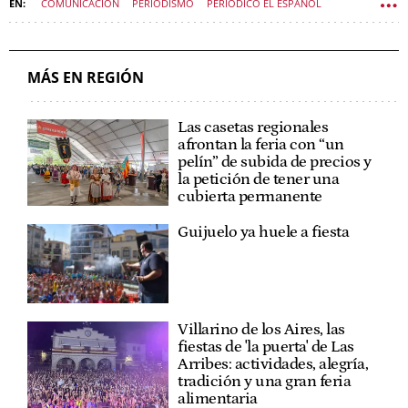
COMUNICACIÓN
PERIODISMO
PERIÓDICO EL ESPAÑOL
PEDRO J. RAMÍREZ
CASTILLA Y LEÓN
MÁS EN REGIÓN
Las casetas regionales
afrontan la feria con “un
pelín” de subida de precios y
la petición de tener una
cubierta permanente
Guijuelo ya huele a fiesta
Villarino de los Aires, las
fiestas de 'la puerta' de Las
Arribes: actividades, alegría,
tradición y una gran feria
alimentaria