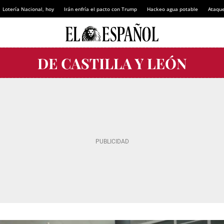
Lotería Nacional, hoy
Irán enfría el pacto con Trump
Hackeo agua potable
Ataque