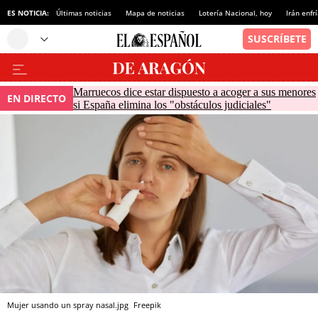
ES NOTICIA:
Últimas noticias
Mapa de noticias
Lotería Nacional, hoy
Irán enfr
Marruecos dice estar dispuesto a acoger a sus menores
EN DIRECTO
si España elimina los "obstáculos judiciales"
Mujer usando un spray nasal.jpg
Freepik